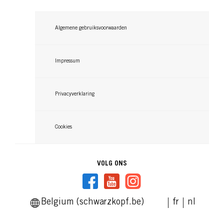
NATURAL & EASY
NATURAL & EASY
NATURAL & EASY
Algemene gebruiksvoorwaarden
Donkerbruin
Dark Berry Golden Brown
Kastanjebruin
...
Impressum
...
...
Privacyverklaring
Cookies
VOLG ONS
Belgium (schwarzkopf.be)
fr
nl