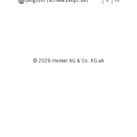
Belgium (schwarzkopf.be)
fr
nl
© 2026 Henkel AG & Co. KG aA