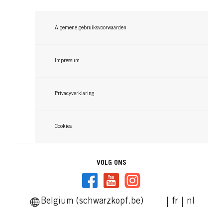
NATURAL & EASY
NATURAL & EASY
NATURAL & EASY
Algemene gebruiksvoorwaarden
Middenbruin
Dark Berry Golden Brown
Kastanjebruin
...
Impressum
...
...
Privacyverklaring
Cookies
VOLG ONS
Belgium (schwarzkopf.be)
fr
nl