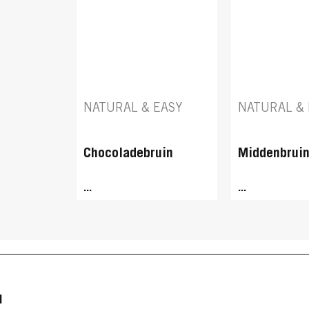
NATURAL & EASY
NATURAL & 
Chocoladebruin
Middenbrui
...
...
N