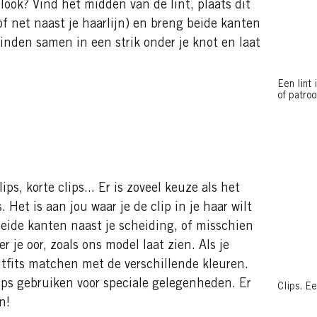
look? Vind het midden van de lint, plaats dit
of net naast je haarlijn) en breng beide kanten
inden samen in een strik onder je knot en laat
Een lint
of patroo
ips, korte clips... Er is zoveel keuze als het
Het is aan jou waar je de clip in je haar wilt
eide kanten naast je scheiding, of misschien
 je oor, zoals ons model laat zien. Als je
utfits matchen met de verschillende kleuren.
ips gebruiken voor speciale gelegenheden. Er
Clips. Ee
n!