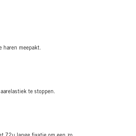
lle haren meepakt.
aarelastiek te stoppen.
et 72u lange fixatie om een zo