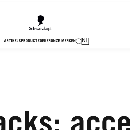
NL
ARTIKELS
PRODUCTZOEKER
ONZE MERKEN
acks: acce