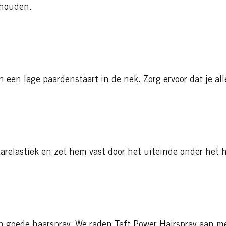
 houden.
in een lage paardenstaart in de nek. Zorg ervoor dat je a
aarelastiek en zet hem vast door het uiteinde onder het h
en goede haarspray. We raden Taft Power Hairspray aan m