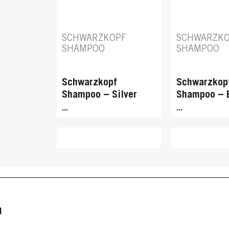
SCHWARZKOPF
SCHWARZK
SHAMPOO
SHAMPOO
Schwarzkopf
Schwarzkop
Shampoo – Silver
Shampoo – 
Reflex
...
...
N