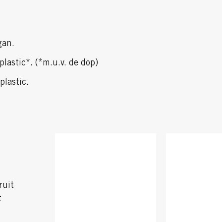
gan.
lastic*. (*m.u.v. de dop)
lastic.
ruit
t