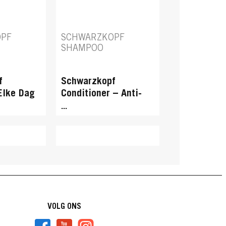
OPF
SCHWARZKOPF
SHAMPOO
f
Schwarzkopf
Elke Dag
Conditioner – Anti-
Klit
...
VOLG ONS