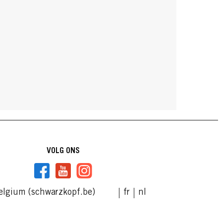
VOLG ONS
elgium (schwarzkopf.be)
fr
nl