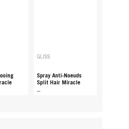
il Essence
GLISS
ooing
Spray Anti-Noeuds
racle
Split Hair Miracle
...