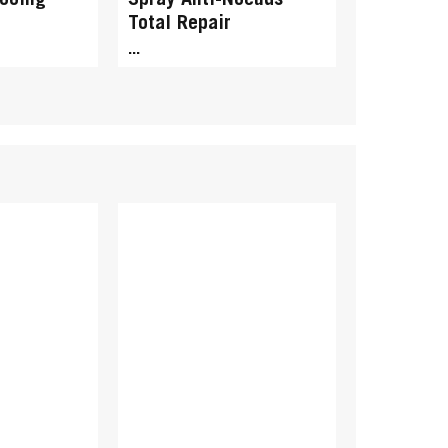
ooing
Spray Anti-Noeuds
Total Repair
...
GLISS
r
Brillant Tonic Total
tal
Repair