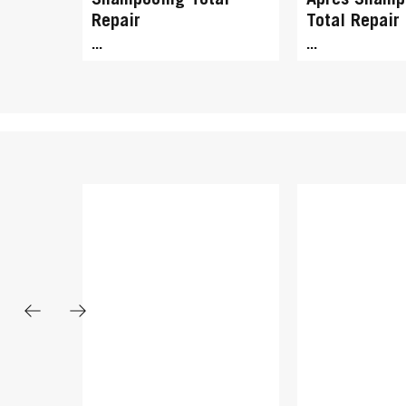
Shampooing Total
Après Shamp
Repair
Total Repair
...
...
GLISS
GLISS
Masque Anti Casse
Direct Repai
Total Repair
Treatment To