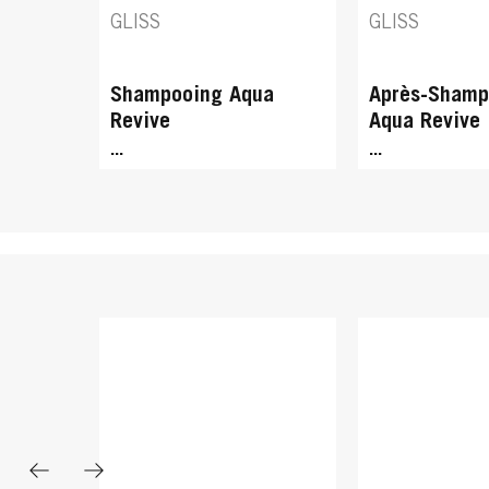
Repair
...
...
GLISS
GLISS
Shampooing Aqua
Après-Shamp
Revive
Aqua Revive
...
...
GLISS