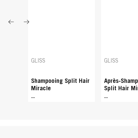
GLISS
GLISS
Every Day Oil Elixir
6 Miracles O
...
...
GLISS
GLISS
Shampooing Split Hair
Après-Shamp
Miracle
Split Hair Mi
...
...