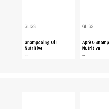
Serum Aqua Revive
...
GLISS
GLISS
Shampooing Oil
Après-Shamp
Nutritive
Nutritive
...
...