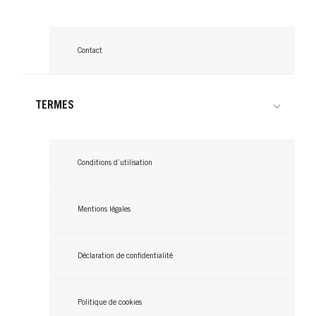
Contact
TERMES
Conditions d’utilisation
Mentions légales
GLISS
Après-Shampooing Color Perfector
Déclaration de confidentialité
...
Politique de cookies