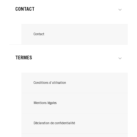
CONTACT
Contact
TERMES
Conditions d’utilisation
GLISS
GLISS
Mentions légales
GLISS
Après-Shampooing Ultimate Repair
7 Sec Express Repair Ultimate Repair
Masque Anti-Damage
Déclaration de confidentialité
...
...