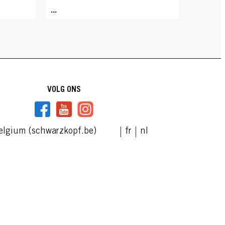
...
VOLG ONS
elgium (schwarzkopf.be)
fr
nl