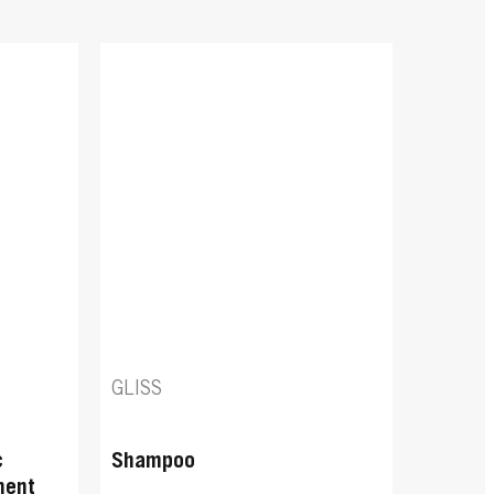
GLISS
c
Shampoo
ment