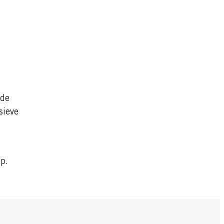
n
 de
sieve
p.