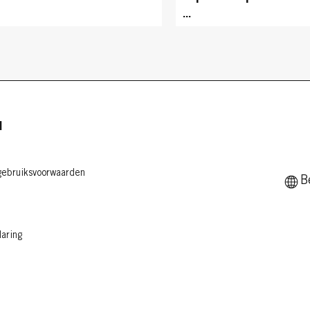
...
N
ebruiksvoorwaarden
B
laring