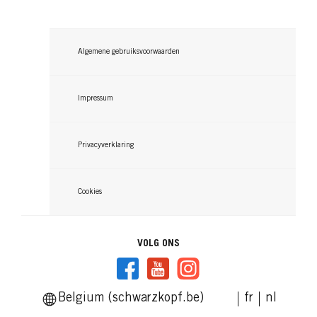
GLISS
GLISS
GLISS
Conditioner
GLISS
Algemene gebruiksvoorwaarden
Anti-breakage Mask
Anti-Klit Spray
...
Brillant Tonic
...
Impressum
...
...
Privacyverklaring
Cookies
VOLG ONS
Belgium (schwarzkopf.be)
fr
nl