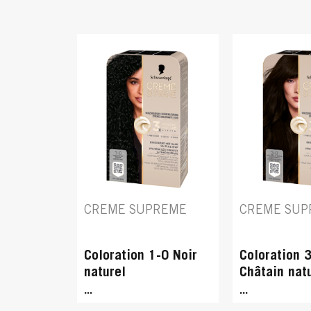
CREME SUPREME
CREME SUP
Coloration 1-0 Noir
Coloration 
naturel
Châtain natu
foncé
...
...