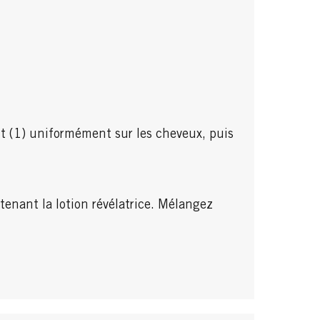
C
D
nt (1) uniformément sur les cheveux, puis
A
A
tenant la lotion révélatrice. Mélangez