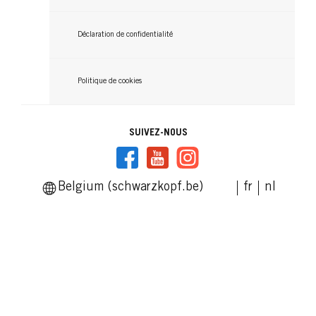
L1++ Intensive Blond Super Plus
L101 Platinum Blond
Déclaration de confidentialité
...
...
Politique de cookies
SUIVEZ-NOUS
Belgium (schwarzkopf.be)
fr
nl